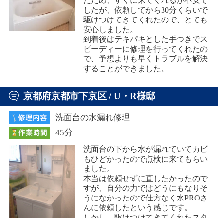
たため、すぐに来てくれるか不安で
したが、依頼してから30分くらいで
駆けつけてきてくれたので、とても
安心しました。
到着後はテキパキとした手つきでス
ピーディーに修理を行ってくれたの
で、予想よりも早くトラブルを解決
することができました。
京都府京都市下京区 / U・R様邸
洗面台の水漏れ修理
45分
洗面台の下から水が漏れていてカビ
もひどかったので点検に来てもらい
ました。
本当は依頼せずに直したかったので
すが、自分の力ではどうにもなりそ
うになかったので仕方なく水PROさ
んに依頼したという感じです。
しかし、駆けつけてきてくれたスタ