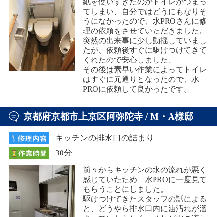
紙を使いすぎたのかトイレがつまっ
てしまい、自分ではどうにもなりそ
うになかったので、水PROさんに修
理の依頼をさせていただきました。
突然の出来事に少し動揺していまし
たが、依頼後すぐに駆けつけてきて
くれたので安心しました。
その後は素早い作業によってトイレ
はすぐに元通りとなったので、水
PROに依頼して良かったです。
京都府京都市上京区阿弥陀寺 / M・A様邸
キッチンの排水口の詰まり
30分
前々からキッチンの水の流れが悪く
感じていたため、水PROに一度見て
もらうことにしました。
駆けつけてきたスタッフの話による
と、どうやら排水口内に油汚れが溜