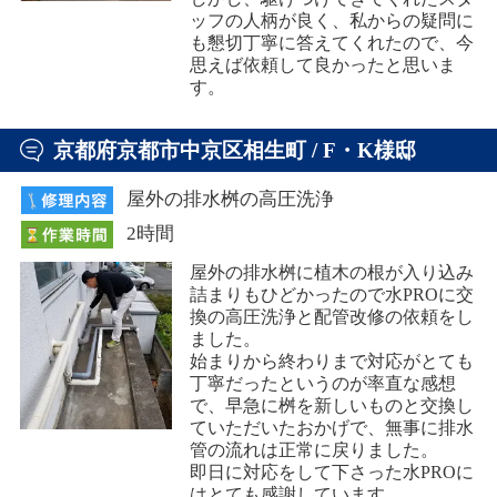
ッフの人柄が良く、私からの疑問に
も懇切丁寧に答えてくれたので、今
思えば依頼して良かったと思いま
す。
京都府京都市中京区相生町 / F・K様邸
屋外の排水桝の高圧洗浄
2時間
屋外の排水桝に植木の根が入り込み
詰まりもひどかったので水PROに交
換の高圧洗浄と配管改修の依頼をし
ました。
始まりから終わりまで対応がとても
丁寧だったというのが率直な感想
で、早急に桝を新しいものと交換し
ていただいたおかげで、無事に排水
管の流れは正常に戻りました。
即日に対応をして下さった水PROに
はとても感謝しています。