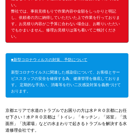
い。
弊社では、事前見積もりで作業内容や金額をしっかりと明記
し、依頼者の方に納得していただいた上で作業を行っておりま
す。お見積り内容がご予算に合わない場合は、お断りいただい
でもかまいません。修理お見積りは落ち着いてご検討くださ
い。
■新型コロナウィルスの対策、予防について
新型コロナウイルスに関連した感染症について、お客様とサー
ビススタッフの安全を確保する為、健康管理を徹底しておりま
す。 定期的な手洗い、消毒等を行い二次感染対策を義務づけて
おります。
京都エリアで水道のトラブルでお困りの方は水ＰＲＯ京都にお任
せ下さい！
水ＰＲＯ京都は「トイレ」「キッチン」「浴室」「洗
面所」「洗濯場」などの水まわりで起きるトラブルを解決する水
道修理会社です。