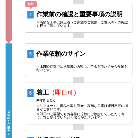
無料
作業前の確認と重要事項の説明
4
※高額な工事は第三者（ご家族やご親族、ご友人等）の確認
も行って頂いています。
作業依頼のサイン
5
※水PRO京都では見積書の内容にご了承を頂いてから作業を
行います。
着工
（即日可）
6
基本即日OK
※リフォーム、部品の取り寄せ、高額な工事は即日不可の場
合がございます。
※即日のご要望でもお客様に冷静にご検討していただく為
に、数日空けていただく場合がございます。