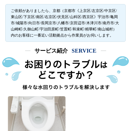
ご依頼がありましたら、京都（京都市《上京区/左京区/中京区/
東山区/下京区/南区/右京区/伏見区/山科区/西京区》宇治市/亀岡
市/城陽市/向日市/長岡京市/八幡市/京田辺市/木津川市/南丹市/大
山崎町/久御山町/宇治田原町/笠置町/和束町/精華町/南山城村）
内のお客様に一番近い活動拠点から作業員がお伺いします。
サービス紹介
SERVICE