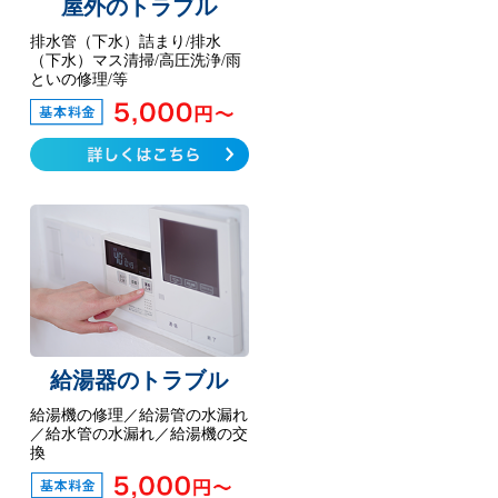
屋外のトラブル
排水管（下水）詰まり/排水
（下水）マス清掃/高圧洗浄/雨
といの修理/等
給湯器のトラブル
給湯機の修理／給湯管の水漏れ
／給水管の水漏れ／給湯機の交
換